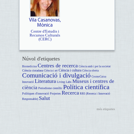
Vila Casanovas,
Mònica
Centre d'Estudis i
Recursos Culturals
(CERC)
Núvol d'etiquetes
Centres de recerca
Biomedicina
Ciència amb i per la societat
Ciència i cultura
Ciència ciutadana
Ciència i art
Ciència oberta
Comunicació i divulgació
CosmoCaixa
Literatura
Museus i centres de
Innovació
Living Labs
Política científica
ciència
Periodisme científic
Recerca
Polítiques d'innovació
Projectes
RRI (Recerca i Innovació
Salut
Responsable)
més etiquetes